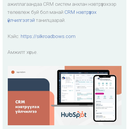
ажиллагаандаа CRM систем анхлан нэвтрүүлэхээр
төлөвлөж буй бол манай
CRM нэвтрүүлэх
үйлчилгээтэй
танилцаарай.
Кэйс:
https://silkroadbows.com
Амжилт хүсье.