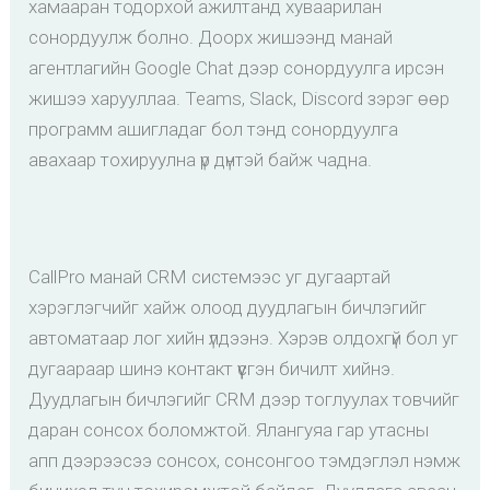
хамааран тодорхой ажилтанд хуваарилан
сонордуулж болно. Доорх жишээнд манай
агентлагийн Google Chat дээр сонордуулга ирсэн
жишээ харууллаа. Teams, Slack, Discord зэрэг өөр
программ ашигладаг бол тэнд сонордуулга
авахаар тохируулна үр дүнтэй байж чадна.
CallPro манай CRM системээс уг дугаартай
хэрэглэгчийг хайж олоод дуудлагын бичлэгийг
автоматаар лог хийн үлдээнэ. Хэрэв олдохгүй бол уг
дугаараар шинэ контакт үүсгэн бичилт хийнэ.
Дуудлагын бичлэгийг CRM дээр тоглуулах товчийг
даран сонсох боломжтой. Ялангуяа гар утасны
апп дээрээсээ сонсох, сонсонгоо тэмдэглэл нэмж