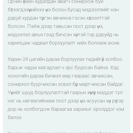
Орчин үеийн худалдан авагч сонирхож буй
бүтээгдэхүүнийхээ үнэ болон бусад мэдээллийг нэн
даруй хурдан түргэн авчихна гэсэн хүлээлттэй
болсон. Пэйж дээр тавьсан пост дээр үнэ,
мэдээлэл авъя гээд бичсэн хүнтэй тэр даруйд нь
харилцаж чадвал борлуулалт хийх боломж өснө.
Харин 24 цагийн дараа борлуулах төдийгүй холбоо
барьж чадах магадлал ч эрс буурсан байна. Хэд
хоногийн дараа бичвэл өөр газраас авчихсан,
сонирхол буурчихсан эсвэл бүр мартчихсан байдаг.
Үүнийг шууд борлуулалттай газрын хүмүүс мэддэг тул
нэг нь нөгөөгийнхөө пост дээр үнэ асуусан хүн рүү тэр
дор нь холбогдож бараагаа зарахыг оролддог юм
билээ.