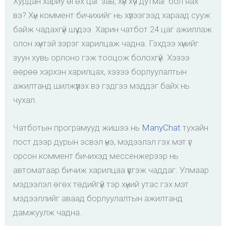
Хурдан хариу өгөх цаг зав, хүн хүч дутмаг бол яах
вэ? Хүн коммент бичихийг нь хүлээгээд хараад сууж
байж чадахгүй шүү дээ. Харин чатбот 24 цаг ажиллаж
олон хүнтэй зэрэг харилцаж чадна. Гэхдээ хүнийг
зуун хувь орлоно гэж тооцож болохгүй. Хэзээ
өөрөө хэрхэн харилцах, хэзээ борлуулалтын
ажилтанд шилжүүлэх вэ гэдгээ мэддэг байх нь
чухал.
Чатботын програмууд жишээ нь
ManyChat
тухайн
пост дээр дурын эсвэл үнэ, мэдээлэл гэх мэт үг
орсон коммент бичихэд мессенжерээр нь
автоматаар бичиж харилцаа үүсгэж чаддаг. Улмаар
мэдээлэл өгөх төдийгүй тэр хүний утас гэх мэт
мэдээллийг аваад борлуулалтын ажилтанд
дамжуулж чадна.