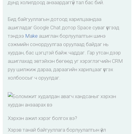
дунд холилдоод анзаардаггүй тал бас бий.
Бид байгууллагын дотоод харилцаандаа
ашигладаг Google Chat дотор Space суваг үүсгээд
тэндээ
Make
ашиглан борлуулалтын шинэ
сэжмийн сонордуулгаа оруулаад байдаг нь
хурдан, бас цэгцтэй байж чаддаг. Гар утсан дээр
ашиглахад эвтэйхэн бөгөөд уг хэрэглэгчийн CRM
руу шилжиж дараа, дараагийн харилцааг үүсгэх
холбоосыг ч оруулдаг.
Хэрхэн ажил хэрэг болгох вэ?
Хэрэв танай байгууллага борлуулалтын үйл