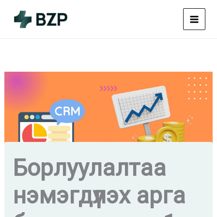
Skip
to
content
Борлуулалтаа
нэмэгдүүлэх арга