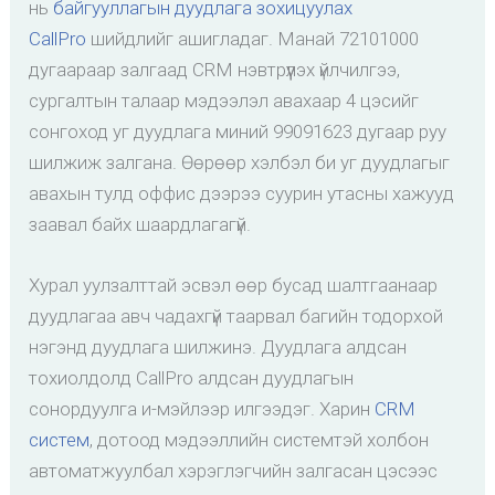
нь
байгууллагын дуудлага зохицуулах
CallPro
шийдлийг ашигладаг. Манай 72101000
дугаараар залгаад CRM нэвтрүүлэх үйлчилгээ,
сургалтын талаар мэдээлэл авахаар 4 цэсийг
сонгоход уг дуудлага миний 99091623 дугаар руу
шилжиж залгана. Өөрөөр хэлбэл би уг дуудлагыг
авахын тулд оффис дээрээ суурин утасны хажууд
заавал байх шаардлагагүй.
Хурал уулзалттай эсвэл өөр бусад шалтгаанаар
дуудлагаа авч чадахгүй таарвал багийн тодорхой
нэгэнд дуудлага шилжинэ. Дуудлага алдсан
тохиолдолд CallPro алдсан дуудлагын
сонордуулга и-мэйлээр илгээдэг. Харин
CRM
систем
, дотоод мэдээллийн системтэй холбон
автоматжуулбал хэрэглэгчийн залгасан цэсээс