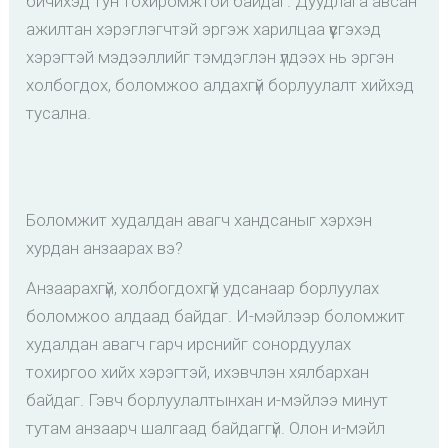
бичихэд тун тохиромжтой байдаг. Дуудлага авсан
ажилтан хэрэглэгчтэй эргэж харилцаа үүсгэхэд
хэрэгтэй мэдээллийг тэмдэглэн үлдээх нь эргэн
холбогдох, боломжоо алдахгүй борлуулалт хийхэд
тусална.
Боломжит худалдан авагч хандсаныг хэрхэн
хурдан анзаарах вэ?
Анзаарахгүй, холбогдохгүй удсанаар борлуулах
боломжоо алдаад байдаг. И-мэйлээр боломжит
худалдан авагч гарч ирснийг сонордуулах
тохиргоо хийх хэрэгтэй, ихэвчлэн хялбархан
байдаг. Гэвч борлуулалтынхан и-мэйлээ минут
тутам анзаарч шалгаад байдаггүй. Олон и-мэйл