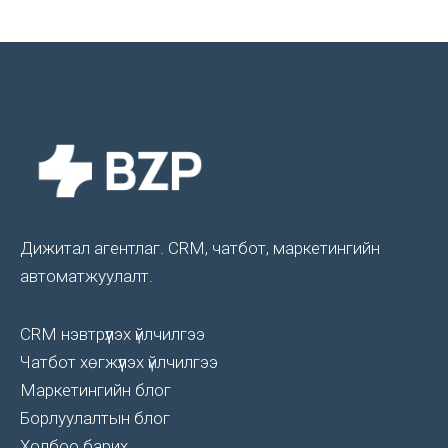
Дижитал агентлаг. CRM, чатбот, маркетингийн
автоматжуулалт.
CRM нэвтрүүлэх үйлчилгээ
Чатбот хөгжүүлэх үйлчилгээ
Маркетингийн блог
Борлуулалтын блог
Холбоо барих