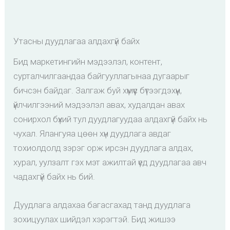
Утасны дуудлагаа алдахгүй байх
Бид маркетингийн мэдээлэл, контент,
сурталчилгаандаа байгууллагынаа дугаарыг
бичсэн байдаг. Залгаж буй хүмүүс бүтээгдэхүүн,
үйлчилгээний мэдээлэл авах, худалдан авах
сонирхол бүхий тул дуудлагуудаа алдахгүй байх нь
чухал. Ялангуяа цөөн хүн дуудлага авдаг
тохиолдолд зэрэг орж ирсэн дуудлага алдах,
хурал, уулзалт гэх мэт ажилтай үед дуудлагаа авч
чадахгүй байх нь бий.
Дуудлага алдахаа багасгахад танд дуудлага
зохицуулах шийдэл хэрэгтэй. Бид жишээ