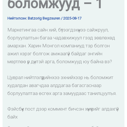
боломжууд – 1
Нийтэлсэн:
Batzorig Begzsuren
/
2025-08-17
Маркетингаа сайн хий, бүтээгдэхүүнээ сайжруул,
борлуулалтын багаа чадавхижуул гээд зөвлөхөд
амархан. Харин Монгол компаниуд тэр болгон
ажил хэрэг болгож амжаагүй байдаг энгийн
мөртлөө үр дүнтэй арга, боломжууд юу байна вэ?
Цуврал нийтлэлүүдийнхээ эхнийхээр нь боломжит
худалдан авагчдаа алддагаа багасгаснаар
борлуулалтаа өсгөх арга замуудаас танилцуулъя.
Фэйсбүүк пост дээр коммент бичсэн хүмүүсийг алдахгүй
байх