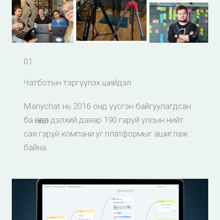
01
Чатботын тэргүүлэх шийдэл
Manychat нь 2016 онд үүсгэн байгуулагдсан
ба өнөөдөр дэлхий даяар 190 гаруй улсын нийт
сая гаруй компани уг платформыг ашиглаж
байна.