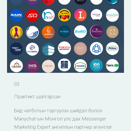
03
Практикт шалгарсан
Бид чатботын тэргүүлэх шийдэл болох
Manychat-ын Монгол улс дах Messenger
Marketing Expert ангиллын партнер агентлаг