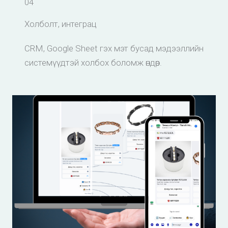
04
Холболт, интеграц
CRM, Google Sheet гэх мэт бусад мэдээллийн
системүүдтэй холбох боломж өндөр.