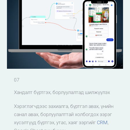
07
Хандалт бүртгэх, борлуулалтад шилжүүлэх
Хэрэглэгчдээс захиалга, бүртгэл авах, үнийн
санал авах, борлуулалттай холбогдох зэрэг
хүсэлтүүд бүртгэх, утас, хаяг зэргийг
CRM
,