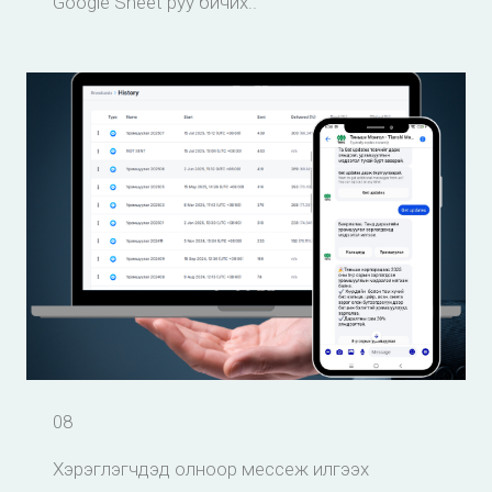
Google Sheet руу бичих..
08
Хэрэглэгчдэд олноор мессеж илгээх