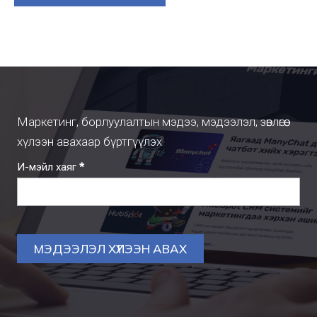
Маркетинг, борлуулалтын мэдээ, мэдээлэл, зөвлөгөө
хүлээн авахаар бүртгүүлэх
Subscription
И-мэйл хаяг
*
МЭДЭЭЛЭЛ ХҮЛЭЭН АВАХ