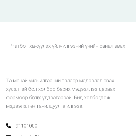
Чатбот хөгжүүлэх үйлчилгээний үнийн санал авах
Та манай үйлчилгээний талаар мэдээлэл авах
хүсэлтэй бол холбоо барих мэдээллээ дараах
формоор бөглөж үлдээгээрэй. Бид холбогдож
мэдээлэл өгч танилцуулга илгээе.
91101000