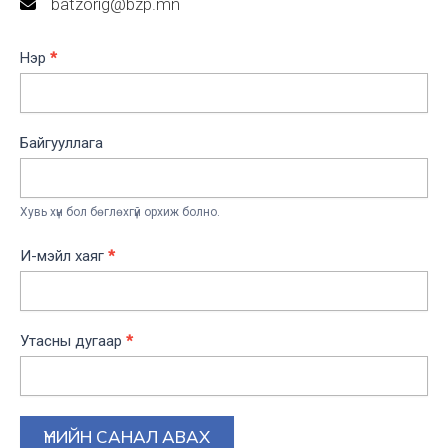
batzorig@bzp.mn
Chatbot
Нэр
*
Quote
Байгууллага
Хувь хүн бол бөглөхгүй орхиж болно.
И-мэйл хаяг
*
Утасны дугаар
*
ҮНИЙН САНАЛ АВАХ