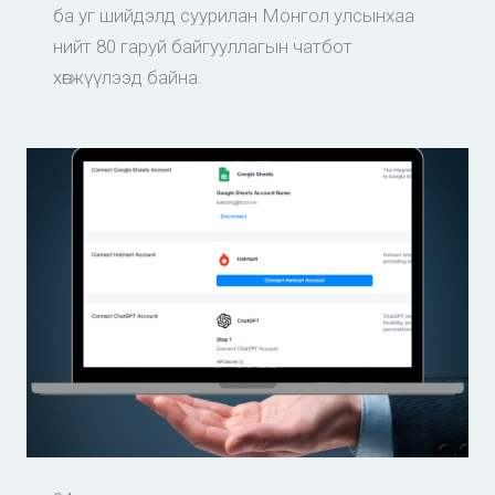
ба уг шийдэлд суурилан Монгол улсынхаа
нийт 80 гаруй байгууллагын чатбот
хөгжүүлээд байна.