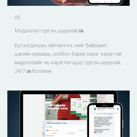
05
Мэдээлэл түргэн, шуурхай өгөх
Бүтээгдэхүүн, үйлчилгээ, хаяг байршил,
цагийн хуваарь, холбоо барих зэрэг хэрэгтэй
мэдээллийг нь хэрэглэгчдэд түргэн шуурхай,
24/7 өгөх боломж.