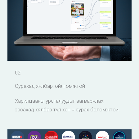
02
Сурахад хялбар, ойлгомжтой
Харилцааны урсгалуудыг загварчлах,
засахад хялбар тул хэн ч сурах боломжтой.