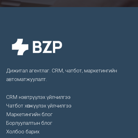
Дижитал агентлаг. CRM, чатбот, маркетингийн
автоматжуулалт.
CRM нэвтрүүлэх үйлчилгээ
Чатбот хөгжүүлэх үйлчилгээ
Маркетингийн блог
Борлуулалтын блог
Холбоо барих