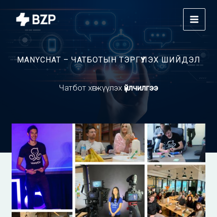
Skip
to
content
MANYCHAT – ЧАТБОТЫН ТЭРГҮҮЛЭХ ШИЙДЭЛ
Чатбот хөгжүүлэх
үйлчилгээ