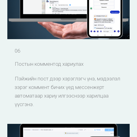
06
Постын комментод хариулах
Пэйжийн пост дээр хэрэглэгч үнэ, мэдээлэл
зэрэг коммент бичих үед мессенжерт
автоматаар хариу илгээснээр харилцаа
үүсгэнэ.