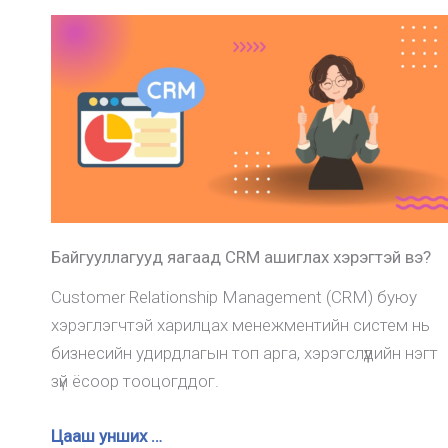
Байгууллагууд яагаад CRM ашиглах хэрэгтэй вэ?
Customer Relationship Management (CRM) буюу
хэрэглэгчтэй харилцах менежментийн систем нь
бизнесийн удирдлагын топ арга, хэрэгслүүдийн нэгт
зүй ёсоор тооцогддог.
Цааш унших …