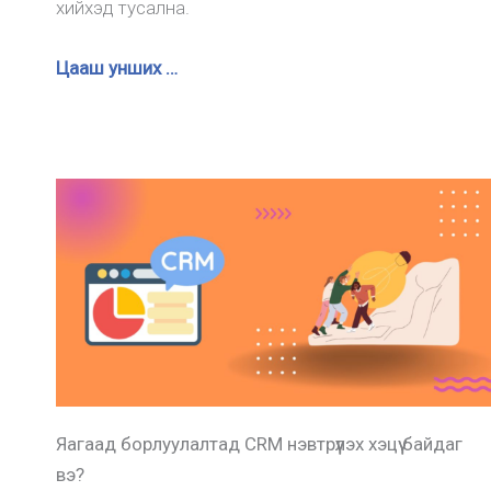
хийхэд тусална.
Цааш унших …
Яагаад борлуулалтад CRM нэвтрүүлэх хэцүү байдаг
вэ?