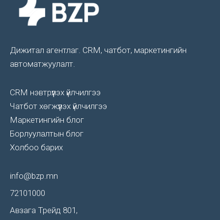
Дижитал агентлаг. CRM, чатбот, маркетингийн
автоматжуулалт.
CRM нэвтрүүлэх үйлчилгээ
Чатбот хөгжүүлэх үйлчилгээ
Маркетингийн блог
Борлуулалтын блог
Холбоо барих
info@bzp.mn
72101000
Авзага Трейд 801,