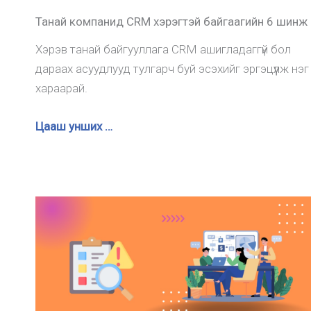
Танай компанид CRM хэрэгтэй байгаагийн 6 шинж
Хэрэв танай байгууллага CRM ашигладаггүй бол
дараах асуудлууд тулгарч буй эсэхийг эргэцүүлж нэг
хараарай.
Цааш унших …