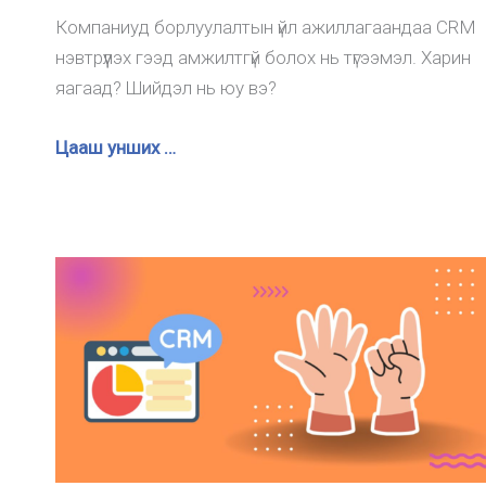
Компаниуд борлуулалтын үйл ажиллагаандаа CRM
нэвтрүүлэх гээд амжилтгүй болох нь түгээмэл. Харин
яагаад? Шийдэл нь юу вэ?
Цааш унших …