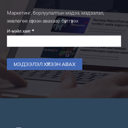
Маркетинг, борлуулалтын мэдээ, мэдээлэл,
зөвлөгөө хүлээн авахаар бүртгүүлэх
Subscription
И-мэйл хаяг
*
МЭДЭЭЛЭЛ ХҮЛЭЭН АВАХ