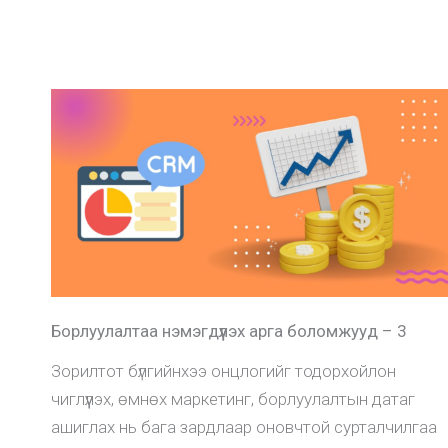
Борлуулалтаа нэмэгдүүлэх арга боломжууд – 3
Зорилтот бүлгийнхээ онцлогийг тодорхойлон
чиглүүлэх, өмнөх маркетинг, борлуулалтын датаг
ашиглах нь бага зардлаар оновчтой сурталчилгаа