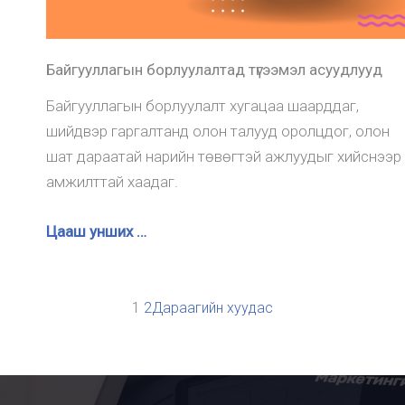
Байгууллагын борлуулалтад түгээмэл асуудлууд
Байгууллагын борлуулалт хугацаа шаарддаг,
шийдвэр гаргалтанд олон талууд оролцдог, олон
шат дараатай нарийн төвөгтэй ажлуудыг хийснээр
амжилттай хаадаг.
Цааш унших …
1
2
Дараагийн хуудас