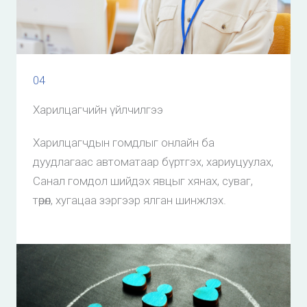
04
Харилцагчийн үйлчилгээ
Харилцагчдын гомдлыг онлайн ба
дуудлагаас автоматаар бүртгэх, хариуцуулах,
Санал гомдол шийдэх явцыг хянах, суваг,
төрөл, хугацаа зэргээр ялган шинжлэх.