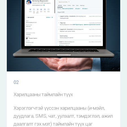
02
Харилцааны таймлайн түүх
Хэрэглэгчтэй үүссэн харилцааны (и-мэйл,
дуудлага, SMS, чат, уулзалт, тэмдэглэл, ажил
даалгалт гэх мэт) таймлайн түүх цаг