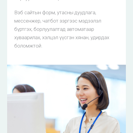
Вэб сайтын форм, утасны дуудлага,
мессенжер, чатбот зэргээс мэдээлэл
бүртгэх, борлуулалтад автоматаар
хуваарилах, хэлцэл үүсгэн хянан, удирдах
боломжтой.