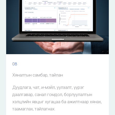
08
Хяналтын самбар, тайлан
Дуудлага, чат, и-мэйл, уулзалт, үүрэг
даалгавар, санал гомдол, борлуулалтын
хэлцлийн явцыг хугацаа ба ажилтнаар хянах,
таамаглах, тайлагнах.