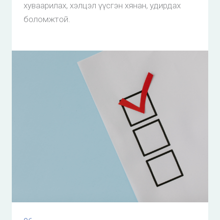
хуваарилах, хэлцэл үүсгэн хянан, удирдах
боломжтой.