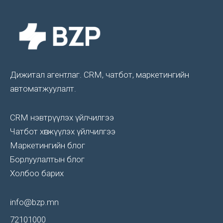
Дижитал агентлаг. CRM, чатбот, маркетингийн
автоматжуулалт.
CRM нэвтрүүлэх үйлчилгээ
Чатбот хөгжүүлэх үйлчилгээ
Маркетингийн блог
Борлуулалтын блог
Холбоо барих
info@bzp.mn
72101000