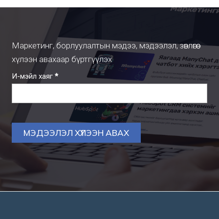
Маркетинг, борлуулалтын мэдээ, мэдээлэл, зөвлөгөө
хүлээн авахаар бүртгүүлэх
Subscription
И-мэйл хаяг
*
МЭДЭЭЛЭЛ ХҮЛЭЭН АВАХ