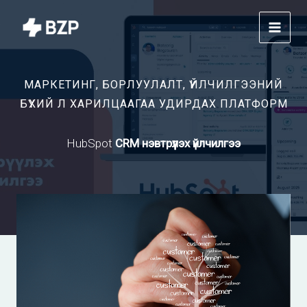
Skip
to
content
МАРКЕТИНГ, БОРЛУУЛАЛТ, ҮЙЛЧИЛГЭЭНИЙ
БҮХИЙ Л ХАРИЛЦААГАА УДИРДАХ ПЛАТФОРМ
HubSpot
CRM нэвтрүүлэх үйлчилгээ