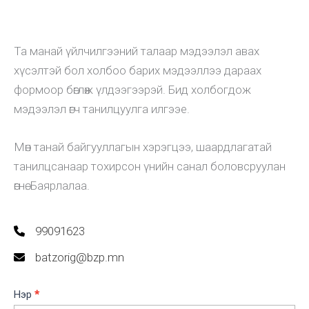
Та манай үйлчилгээний талаар мэдээлэл авах
хүсэлтэй бол холбоо барих мэдээллээ дараах
формоор бөглөж үлдээгээрэй. Бид холбогдож
мэдээлэл өгч танилцуулга илгээе.
Мөн танай байгууллагын хэрэгцээ, шаардлагатай
танилцсанаар тохирсон үнийн санал боловсруулан
өгнө. Баярлалаа.
99091623
batzorig@bzp.mn
CRM
Нэр
*
Quote