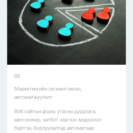
05
Маркетингийн сегментчилэл,
автоматжуулалт
Вэб сайтын форм, утасны дуудлага,
мессенжер, чатбот зэргээс мэдээлэл
бүртгэх, борлуулалтад автоматаар