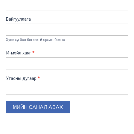
Байгууллага
Хувь хүн бол бөглөхгүй орхиж болно.
И-мэйл хаяг
*
Утасны дугаар
*
ҮНИЙН САНАЛ АВАХ