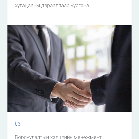
хугацааны дарааллаар үүсгэнэ.
03
Борлуулалтын хэлцлийн менежмент