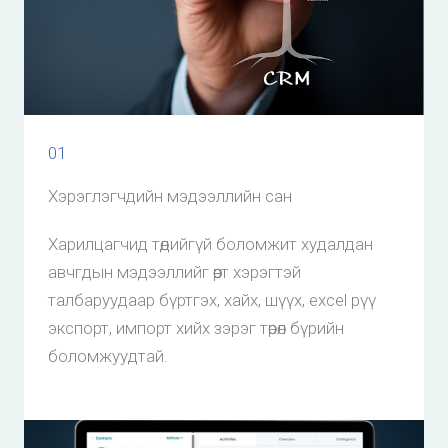
01
Хэрэглэгчдийн мэдээллийн сан
Харилцагчид төдийгүй боломжит худалдан
авчгдын мэдээллийг өөрт хэрэгтэй
талбаруудаар бүртгэх, хайх, шүүх, excel рүү
экспорт, импорт хийх зэрэг төрөл бүрийн
боломжуудтай.