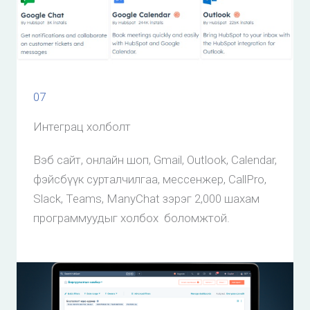
07
Интеграц холболт
Вэб сайт, онлайн шоп, Gmail, Outlook, Calendar,
фэйсбүүк сурталчилгаа, мессенжер, CallPro,
Slack, Teams, ManyChat зэрэг 2,000 шахам
программуудыг холбох боломжтой.