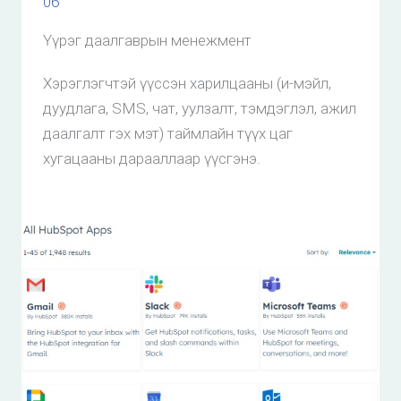
06
Үүрэг даалгаврын менежмент
Хэрэглэгчтэй үүссэн харилцааны (и-мэйл,
дуудлага, SMS, чат, уулзалт, тэмдэглэл, ажил
даалгалт гэх мэт) таймлайн түүх цаг
хугацааны дарааллаар үүсгэнэ.