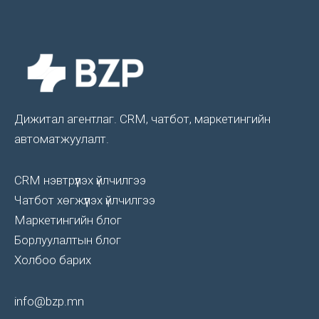
Дижитал агентлаг. CRM, чатбот, маркетингийн
автоматжуулалт.
CRM нэвтрүүлэх үйлчилгээ
Чатбот хөгжүүлэх үйлчилгээ
Маркетингийн блог
Борлуулалтын блог
Холбоо барих
info@bzp.mn