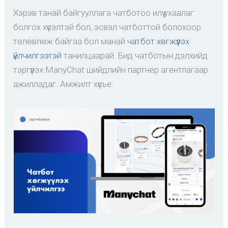
Хэрэв танай байгууллага чатботоо илүү ухаалаг
болгох хүсэлтэй бол, эсвэл чатботтой болохоор
төлөвлөж байгаа бол манай
чатбот хөгжүүлэх
үйлчилгээтэй
танилцаарай. Бид чатботын дэлхийд
тэргүүлэх ManyChat шийдлийн партнер агентлагаар
ажилладаг. Амжилт хүсье.