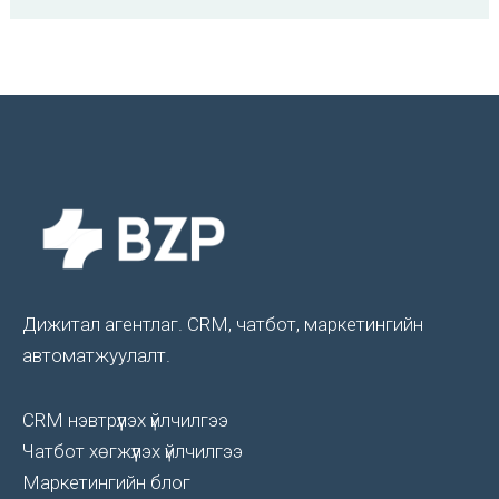
Дижитал агентлаг. CRM, чатбот, маркетингийн
автоматжуулалт.
CRM нэвтрүүлэх үйлчилгээ
Чатбот хөгжүүлэх үйлчилгээ
Маркетингийн блог