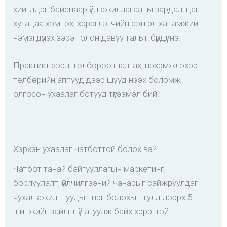
хийгддэг байснаар үйл ажиллагааны зардал, цаг
хугацаа хэмнэх, хэрэглэгчийн сэтгэл ханамжийг
нэмэгдүүлэх зэрэг олон давуу талыг бүрдүүлнэ.
Практикт зээл, төлбөрөө шалгах, нэхэмжлэхээ
төлбөрийн аппууд дээр шууд нээх боломж
олгосон ухаалаг ботууд түгээмэл бий.
Жишээ:
аяллын eSIM
Хэрхэн ухаалаг чатботтой болох вэ?
Чатбот танай байгууллагын маркетинг,
борлуулалт, үйлчилгээний чанарыг сайжруулдаг
чухал ажилтнуудын нэг болохын тулд дээрх 5
шинжийг зайлшгүй агуулж байх хэрэгтэй.