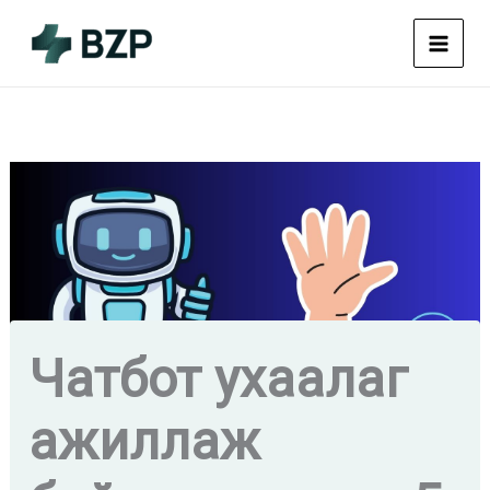
Skip
to
content
Чатбот ухаалаг
ажиллаж