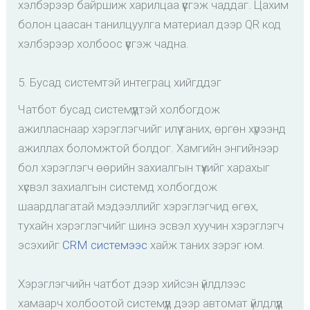
хэлбэрээр байршиж харилцаа үүсгэж чаддаг. Цахим
болон цаасан танилцуулга материал дээр QR код
хэлбэрээр холбоос үүсгэж чадна.
5. Бусад системтэй интеграц хийгддэг
Чатбот бусад системүүдтэй холбогдож
ажилласнаар хэрэглэгчийг илүү таних, өргөн хүрээнд
ажиллах боломжтой болдог. Хамгийн энгийнээр
бол хэрэглэгч өөрийн захиалгын түүхийг харахыг
хүсвэл захиалгын системд холбогдож
шаардлагатай мэдээллийг хэрэглэгчид өгөх,
тухайн хэрэглэгчийг шинэ эсвэл хуучин хэрэглэгч
эсэхийг
CRM системээс
хайж таних зэрэг юм.
Хэрэглэгчийн чатбот дээр хийсэн үйлдлээс
хамаарч холбоотой системүүд дээр автомат үйлдлүүд