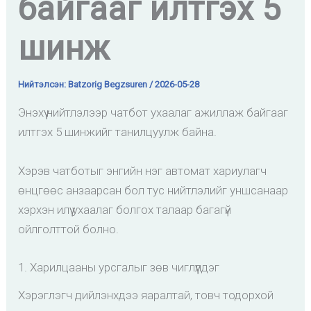
байгааг илтгэх 5
шинж
Нийтэлсэн:
Batzorig Begzsuren
/
2026-05-28
Энэхүү нийтлэлээр чатбот ухаалаг ажиллаж байгааг
илтгэх 5 шинжийг танилцуулж байна.
Хэрэв чатботыг энгийн нэг автомат хариулагч
өнцгөөс анзаарсан бол тус нийтлэлийг уншсанаар
хэрхэн илүү ухаалаг болгох талаар багагүй
ойлголттой болно.
1. Харилцааны урсгалыг зөв чиглүүлдэг
Хэрэглэгч дийлэнхдээ яаралтай, товч тодорхой