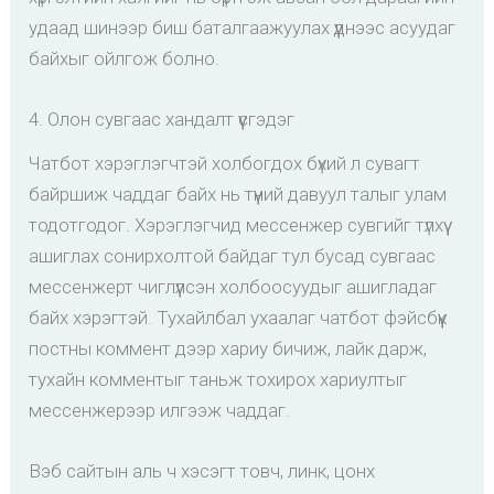
удаад шинээр биш баталгаажуулах үүднээс асуудаг
байхыг ойлгож болно.
4. Олон сувгаас хандалт үүсгэдэг
Чатбот хэрэглэгчтэй холбогдох бүхий л сувагт
байршиж чаддаг байх нь түүний давуул талыг улам
тодотгодог. Хэрэглэгчид мессенжер сувгийг түлхүү
ашиглах сонирхолтой байдаг тул бусад сувгаас
мессенжерт чиглүүлсэн холбоосуудыг ашигладаг
байх хэрэгтэй. Тухайлбал ухаалаг чатбот фэйсбүүк
постны коммент дээр хариу бичиж, лайк дарж,
тухайн комментыг таньж тохирох хариултыг
мессенжерээр илгээж чаддаг.
Вэб сайтын аль ч хэсэгт товч, линк, цонх