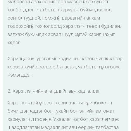
мэдээлэл авах зорилгоор мессенжер сувагт
холбогддог. Чатботын харуулж буй мэдээлэл,
сонголтууд ойлгомжгүй, дараагийн алхам
тодорхойгүй тохиолдолд хэрэглэгч төөрч будилан,
залхаж бухимдах эсвэл шууд хүнтэй харилцахыг
хүсдэг.
Харилцааны урсгалыг хэдий чинээ зөв чиглүүлнэ тэр
хэрээр хүний оролцоо багасаж, чатботын үр өгөөж
нэмэгддэг.
2. Хэрэглэгчийн өгөгдлийг авч хадгалдаг
Хэрэглэгчтэй үүсгэсэн харилцааны түүх инбокст л
бичигдэн үлддэг бол тухайн бот энгийн автомат
хариулагч л гэсэн үг. Ухаалаг чатбот хэрэглэгчээс
шаардлагатай мэдээллийг авч өөрийн талбартаа