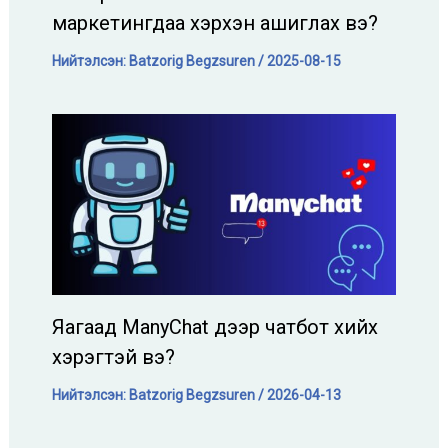
маркетингдаа хэрхэн ашиглах вэ?
Нийтэлсэн:
Batzorig Begzsuren
/
2025-08-15
Яагаад ManyChat дээр чатбот хийх
хэрэгтэй вэ?
Нийтэлсэн:
Batzorig Begzsuren
/
2026-04-13