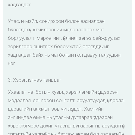
хадгалдаг.
Утас, и-мэйл, сонирхсон болон захиалсан
бүтээгдэхүүн үйлчилгээний мэдээлэл гэх мэт
борлуулалт, маркетинг, үйлчилгээгээ сайжруулах
зорилгоор ашиглах боломжтой өгөгдлүүдийг
хадгалдаг байх нь чатботын гол давуу талуудын
нэг.
3. Хэрэглэгчээ таньдаг
Ухаалаг чатботын хувьд хэрэглэгчийн үлдээсэн
мэдээлэл, сонгосон сонголт, асуултуудад үндэслэн
дараагийн алхмыг зөв чиглүүлдэг. Хамгийн
энгийндээ өмнө нь утасны дугаараа үлдээсэн
хэрэглэгчээс дахин утасны дугаарыг нь асуудаггүй,
хүргэлтийн хаягийг нь бүртгэж авсан бол дараагийн