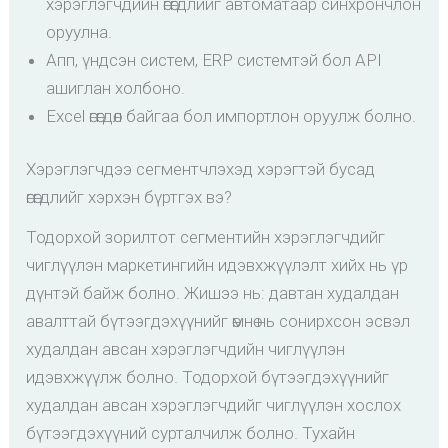
хэрэглэгчдийн өгөгдлийг автоматаар синхрончлон
оруулна.
Апп, үндсэн систем, ERP системтэй бол API
ашиглан холбоно.
Excel өгөгдөл байгаа бол импортлон оруулж болно.
Хэрэглэгчдээ сегментчлэхэд хэрэгтэй бусад
өгөгдлийг хэрхэн бүртгэх вэ?
Тодорхой зорилтот сегментийн хэрэглэгчдийг
чиглүүлэн маркетингийн идэвхжүүлэлт хийх нь үр
дүнтэй байж болно. Жишээ нь: давтан худалдан
авалттай бүтээгдэхүүнийг өмнө нь сонирхсон эсвэл
худалдан авсан хэрэглэгчдийн чиглүүлэн
идэвхжүүлж болно. Тодорхой бүтээгдэхүүнийг
худалдан авсан хэрэглэгчдийг чиглүүлэн хослох
бүтээгдэхүүний сурталчилж болно. Тухайн