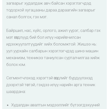
загварыг худалдаж авч байсан хэрэглэгчдэд
тодорхой хугацааны дараа дараагийн загварыг
санал болгох, гэх мэт.
Байршил, нас, хүйс, орлого, ажил үүрэг, салбар гэх
мэт өгөгдлүүд бий бол илүү нарийвчилсан
идэхжүүлэлтүүдийг хийх боломжтой. Жишээ нь:
уул уурхайн салбарын хэрэглэгчдэд шинэ машин
механизм, техникээ таниулсан сурталчилгаа хийж
болох юм.
Сегментчлэхэд хэрэгтэй өгөгдлийг бүрдүүлэхэд
дээрхтэй төстэй, гэхдээ илүү нарийн арга техник
шаардана:
Худалдан авалтын мэдээллийг бүтээгдэхүүний