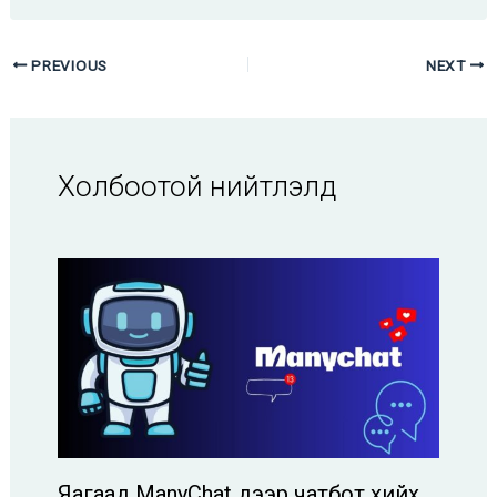
PREVIOUS
NEXT
Холбоотой нийтлэлүүд
Яагаад ManyChat дээр чатбот хийх