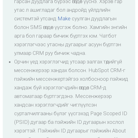
гарсан дуудлага бүрээс өгөгдөл үүснэ. Хэрэв гар
утас л ашигладаг бол андройд үйлдлийн
системтэй утсанд
Make
суулган дуудлагын
болон SMS өгөгдөл үүсгэж болно. Хамгийн энгийн
арга бол гараар бичиж бүртгэх юм. Чатбот
хэрэглэгчээс утасны дугаарыг асуун бүртгэн
улмаар CRM руу бичиж чадна.
Орчин үед хэрэглэгчид утсаар залгах төдийгүй
мессенжерээр хандах болсон. HubSpot CRM-г
пэйжийн мессенжертэйгээ холбосноор пэйжид
хандаж буй хэрэглэгчдийн өгөгдөл CRM-д
автоматаар бүртгэгдэнэ. Мессенжерээр
хандсан хэрэглэгчдийг чиглүүлсэн
сурталчилгааны бүлэг үүсгэхэд Page Scoped ID
(PSID) дугаар ба пэйжийн ID дугаарын хослол
хэрэгтэй. Пэйжийн ID дугаарыг пэйжийн About