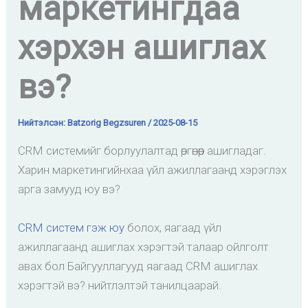
маркетингдаа
хэрхэн ашиглах
вэ?
Нийтэлсэн:
Batzorig Begzsuren
/
2025-08-15
CRM системийг борлуулалтад өргөнөөр ашигладаг.
Харин маркетингийнхаа үйл ажиллагаанд хэрэглэх
арга замууд юу вэ?
CRM систем гэж юу
болох, яагаад үйл
ажиллагаанд ашиглах хэрэгтэй талаар ойлголт
авах бол Байгууллагууд яагаад CRM ашиглах
хэрэгтэй вэ? нийтлэлтэй танилцаарай.