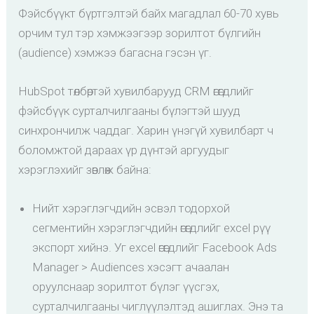
Фэйсбүүкт бүртгэлтэй байх магадлал 60-70 хувь
орчим тул тэр хэмжээгээр зорилтот бүлгийн
(audience) хэмжээ багасна гэсэн үг.
HubSpot төлбөртэй хувилбарууд CRM өгөгдлийг
фэйсбүүк сурталчилгааны бүлэгтэй шууд
синхрончилж чаддаг. Харин үнэгүй хувилбарт ч
боломжтой дараах үр дүнтэй аргуудыг
хэрэглэхийг зөвлөж байна:
Нийт хэрэглэгчдийн эсвэл тодорхой
сегментийн хэрэглэгчдийн өгөгдлийг excel рүү
экспорт хийнэ. Уг excel өгөгдлийг Facebook Ads
Manager > Audiences хэсэгт ачаалан
оруулснаар зорилтот бүлэг үүсгэх,
сурталчилгааны чиглүүлэлтэд ашиглах. Энэ та