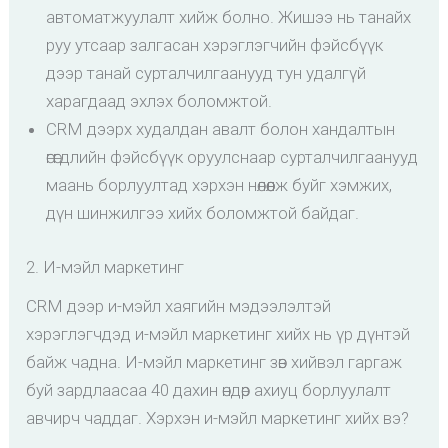
автоматжуулалт хийж болно. Жишээ нь танайх
руу утсаар залгасан хэрэглэгчийн фэйсбүүк
дээр танай сурталчилгаанууд тун удалгүй
харагдаад эхлэх боломжтой.
CRM дээрх худалдан авалт болон хандалтын
өгөгдлийн фэйсбүүк оруулснаар сурталчилгаанууд
маань борлуултад хэрхэн нөлөөлж буйг хэмжих,
дүн шинжилгээ хийх боломжтой байдаг.
2. И-мэйл маркетинг
CRM дээр и-мэйл хаягийн мэдээлэлтэй
хэрэглэгчдэд и-мэйл маркетинг хийх нь үр дүнтэй
байж чадна. И-мэйл маркетинг зөв хийвэл гаргаж
буй зардлаасаа 40 дахин өндөр ахиуц борлуулалт
авчирч чаддаг. Хэрхэн и-мэйл маркетинг хийх вэ?