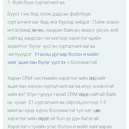
1. Фэйсбүүк сурталчилгаа
Бүүст гэж бид хэлж дадсан фэйсбүүк
сурталчилгааг бид янз бүрээр хийдэг. Пэйж эсвэл
интаграмд өмнө нь хандаж байсан, видео үзсэн, вэб
сайтад хандсан гэх мэтээр хэрэглэгчдийн
зорилтот бүлэг үүсгэн сурталчилгаагаа
чиглүүлдэг.
Утасны дугаар болон и-мэйл
хаяг ашиглан бүлэг үүсгэх
ч боломжтой.
Харин CRM системийн хэрэглэгчийн өгөгдлийг
ашиглан хэрхэн сурталчилгаагаа илүү оновчтой
хийх вэ? Юун түрүүн танай CRM өгөгдөл сайтай байх
нь чухал. $1 сурталчилгаа ойролцоогоор 1-3
мянган хүнд хүрэх боломжтой тул хэт цөөхөн
хэрэглэгчийн өгөгдөлтэй бол үр дүн багатай.
Хэрэглэгч тухайн утас болон и-мэйл хаягаараа