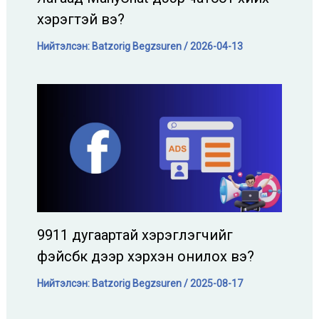
хэрэгтэй вэ?
Нийтэлсэн:
Batzorig Begzsuren
/
2026-04-13
9911 дугаартай хэрэглэгчийг
фэйсбүүк дээр хэрхэн онилох вэ?
Нийтэлсэн:
Batzorig Begzsuren
/
2025-08-17