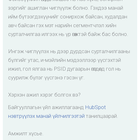
зэргийг ашиглан чиглүүлж болно. Гэхдээ манай
ийм бүтээгдэхүүнийг сонирхож байсан, худалдан
авч байсан гэх мэт нарийн сегментчлэл хийн
сурталчилгаа илгээх нь үр өгөөжтэй байж бас болно.
Ингэж чиглүүлэх нь дээр дурдсан сурталчилгааны
бүлгийг утас, и-мэйлийн мэдээллээр үүсгэхтэй
ижил, гол ялгаа нь PSID дугаарын өгөгдөлд гол нь
суурилж бүлэг үүсгэнэ гэсэн үг.
Хэрхэн ажил хэрэг болгох вэ?
Байгууллагын үйл ажиллагаанд
HubSpot
нэвтрүүлэх манай үйлчилгээтэй
танилцаарай.
Амжилт хүсье.