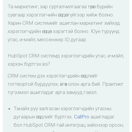
Та маркетинг, зар сурталчилгаагаа төрөл бүрийн
сувгаар хэрэглэгчийн өгөгдөлгүйгээр хийж болно.
Харин CRM системийг ашиглан маркетинг хийхэд
хэрэглэгчдийн өгөгдөл хэрэгтэй болно. Юун түрүүнд
утас, и-мэйл, мессенжер ID дугаар.
HubSpot CRM системд хэрэглэгчдийн утас, и-мэйл,
хэрхэн бүртгэх вэ?
CRM систем дэх хэрэглэгчдийн өгөгдлийг
тогтвортой бүрдүүлэх, өсгөх олон арга бий. Практикт
түгээмэл ашигладаг арга замууд гэвэл:
Танайх руу залгасан хэрэглэгчдийн утасны
дугаарын өгөгдлийг бүртгэх.
CallPro
ашигладаг
бол HubSpot CRM-тай интеграц хийснээр орсон,