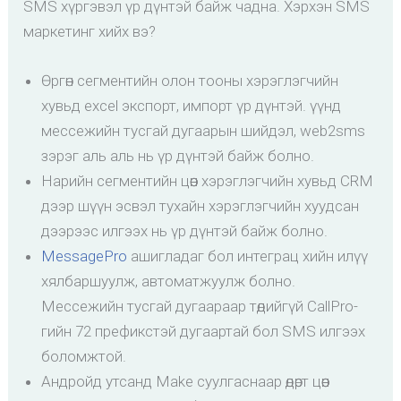
SMS хүргэвэл үр дүнтэй байж чадна. Хэрхэн SMS
маркетинг хийх вэ?
Өргөн сегментийн олон тооны хэрэглэгчийн
хувьд excel экспорт, импорт үр дүнтэй. үүнд
мессежийн тусгай дугаарын шийдэл, web2sms
зэрэг аль аль нь үр дүнтэй байж болно.
Нарийн сегментийн цөөн хэрэглэгчийн хувьд CRM
дээр шүүн эсвэл тухайн хэрэглэгчийн хуудсан
дээрээс илгээх нь үр дүнтэй байж болно.
MessagePro
ашигладаг бол интеграц хийн илүү
хялбаршуулж, автоматжуулж болно.
Мессежийн тусгай дугаараар төдийгүй CallPro-
гийн 72 префикстэй дугаартай бол SMS илгээх
боломжтой.
Андройд утсанд Make суулгаснаар өдөрт цөөн