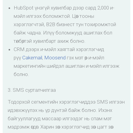
HubSpot үнэгүй хувилбар дээр сард 2,000 и-
мэйл илгээх боломжтой. Цөөн тооны
хэрэглэгчтэй, B2B бизнест тун тохиромжтой
байж чадна. Илүү боломжууд ашиглах бол
төлбөртэй хувилбарт ахиж болно.
CRM дээрх и-мэйл хаягтай хэрэглэгчид
рүү
Cakemail
,
Moosend
гэх мэт өөр и-мэйл
маркетингийн шийдэл ашиглан и-мэйл илгээж
болно.
3. SMS сурталчилгаа
Тодорхой сегментийн хэрэглэгчиддээ SMS илгээн
идэвхжүүлэх нь үр дүнтэй байж болно. Ихэнх
байгууллагууд массаар илгээдэг нь спам мэт
мэдрэмж өгдөг. Харин зөв хэрэглэгчид зөв цагт зөв