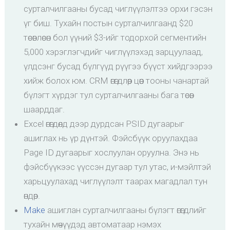
сурталчилгааны бусад чиглүүлэлтээ орхи гэсэн
үг биш. Тухайн постын сурталчилгаанд $20
төсөвлөсөн бол үүний $3-ийг тодорхой сегментийн
5,000 хэрэглэгчдийг чиглүүлэхэд зарцуулаад,
үлдсэнг бусад бүлгүүд рүүгээ бүүст хийдгээрээ
хийж болох юм. CRM өгөгдлөөр цөөн тооны чанартай
бүлэгт хүрдэг тул сурталчилгааны бага төсөв
шаарддаг.
Excel өгөгдөлд дээр дурдсан PSID дугаарыг
ашиглах нь үр дүнтэй. Фэйсбүүк оруулахдаа
Page ID дугаарыг хослуулан оруулна. Энэ нь
фэйсбүүкээс үүссэн дугаар тул утас, и-мэйлтэй
харьцуулахад чиглүүлэлт таарах магадлал тун
өндөр.
Make
ашиглан сурталчилгааны бүлэгт өгөгдлийг
тухайн мөчүүдэд автоматаар нэмэх