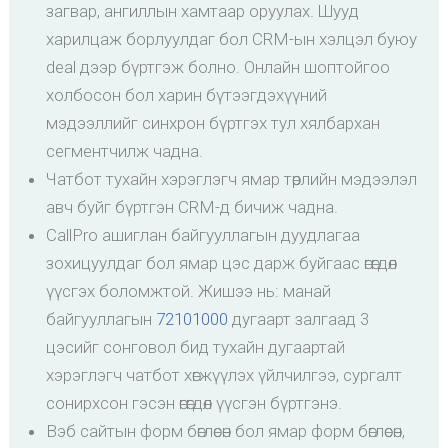
загвар, ангиллын хамтаар оруулах. Шууд
харилцаж борлуулдаг бол CRM-ын хэлцэл буюу
deal дээр бүртгэж болно. Онлайн шоптойгоо
холбосон бол харин бүтээгдэхүүний
мэдээллийг синхрон бүртгэх тул хялбархан
сегментчилж чадна.
Чатбот тухайн хэрэглэгч ямар төрлийн мэдээлэл
авч буйг бүртгэн CRM-д бичиж чадна.
CallPro ашиглан байгууллагын дуудлагаа
зохицуулдаг бол ямар цэс дарж буйгаас өгөгдөл
үүсгэх боломжтой. Жишээ нь: манай
байгууллагын
72101000
дугаарт залгаад 3
цэсийг сонговол бид тухайн дугаартай
хэрэглэгч чатбот хөгжүүлэх үйлчилгээ, сургалт
сонирхсон гэсэн өгөгдөл үүсгэн бүртгэнэ.
Вэб сайтын форм бөглөсөн бол ямар форм бөглөсөн,