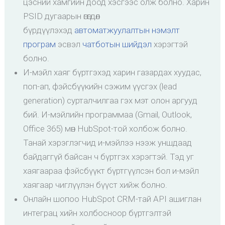
цэсний хамгийн доод хэсгээс олж болно. Харин
PSID дугаарын өгөгдөл
бүрдүүлэхэд
автоматжуулалтын нэмэлт
програм
эсвэл
чатботын шийдэл
хэрэгтэй
болно.
И-мэйл хаяг бүртгэхэд харин газардах хуудас,
поп-ап, фэйсбүүкийн сэжим үүсгэх (lead
generation) сурталчилгаа гэх мэт олон аргууд
бий. И-мэйлийн программаа (Gmail, Outlook,
Office 365) мөн HubSpot-той холбож болно.
Танай хэрэглэгчид и-мэйлээ нээж уншдаад
байдаггүй байсан ч бүртгэх хэрэгтэй. Тэд уг
хаягаараа фэйсбүүкт бүртгүүлсэн бол и-мэйл
хаягаар чиглүүлэн бүүст хийж болно.
Онлайн шопоо HubSpot CRM-тай API ашиглан
интеграц хийн холбосноор бүртгэлтэй