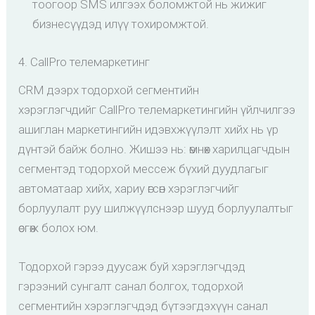
тоогоор SMS илгээх боломжтой нь жижиг
бизнесүүдэд илүү тохиромжтой.
4. CallPro телемаркетинг
CRM дээрх тодорхой сегментийн
хэрэглэгчдийг CallPro телемаркетингийн үйлчилгээ
ашиглан маркетингийн идэвхжүүлэлт хийх нь үр
дүнтэй байж болно. Жишээ нь: өмнөх харилцагчдын
сегментэд тодорхой мессеж бүхий дуудлагыг
автоматаар хийх, хариу өгсөн хэрэглэгчийг
борлуулалт руу шилжүүлснээр шууд борлуулалтыг
өсгөж болох юм.
Тодорхой гэрээ дуусаж буй хэрэглэгчдэд
гэрээний сунгалт санал болгох, тодорхой
сегментийн хэрэглэгчдэд бүтээгдэхүүн санал