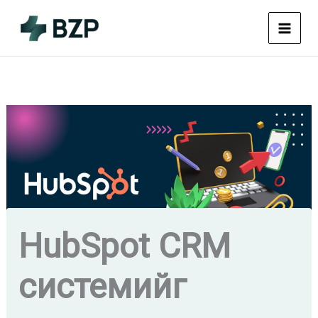
Skip
to
content
HubSpot CRM
системийг