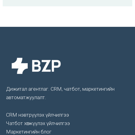
Дижитал агентлаг. CRM, чатбот, маркетингийн
автоматжуулалт.
CRM нэвтрүүлэх үйлчилгээ
Чатбот хөгжүүлэх үйлчилгээ
Маркетингийн блог