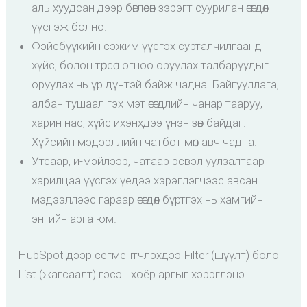
аль хуудсан дээр бөглөсөн зэрэгт суурилан өгөгдөл
үүсгэж болно.
Фэйсбүүкийн сэжим үүсгэх сурталчилгаанд
хүйс, болон төрсөн огноо оруулах талбаруудыг
оруулах нь үр дүнтэй байж чадна. Байгууллага,
албан тушаал гэх мэт өгөгдлийн чанар тааруу,
харин нас, хүйс ихэнхдээ үнэн зөв байдаг.
Хүйсийн мэдээллийн чатбот мөн авч чадна.
Утсаар, и-мэйлээр, чатаар эсвэл уулзалтаар
харилцаа үүсгэх үедээ хэрэглэгчээс авсан
мэдээллээс гараар өгөгдөл бүртгэх нь хамгийн
энгийн арга юм.
HubSpot дээр сегментчлэхдээ Filter (шүүлт) болон
List (жагсаалт) гэсэн хоёр аргыг хэрэглэнэ.