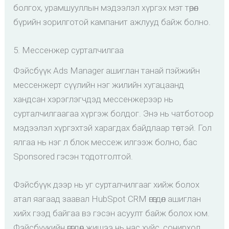
болгох, урамшууллын мэдээлэл хүргэх мэт төрөл
бүрийн зорилготой кампанит ажлууд байж болно.
5. Мессенжер сурталчилгаа
Фэйсбүүк Ads Manager ашиглан танай пэйжийн
мессенжерт сүүлийн нэг жилийн хугацаанд
хандсан хэрэглэгчдэд мессенжерээр нь
сурталчилгаагаа хүргэж болдог. Энэ нь чатботоор
мэдээлэл хүргэхтэй харагдах байдлаар төстэй. Гол
ялгаа нь нэг л блок мессеж илгээж болно, бас
Sponsored гэсэн тодотголтой.
Фэйсбүүк дээр нь уг сурталчилгааг хийж болох
атал яагаад заавал HubSpot CRM өгөгдөл ашиглан
хийх гээд байгаа вэ гэсэн асуулт байж болох юм.
Фэйсбүүкийн өгөгдөл жишээ нь нас хүйс, сонирхол